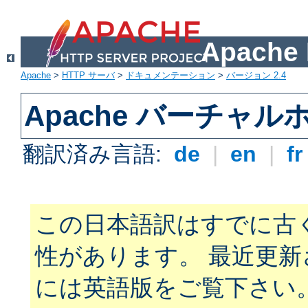
Apach
Apache
>
HTTP サーバ
>
ドキュメンテーション
>
バージョン 2.4
Apache バーチャ
翻訳済み言語:
de
|
en
|
f
この日本語訳はすでに古
性があります。 最近更
には英語版をご覧下さい