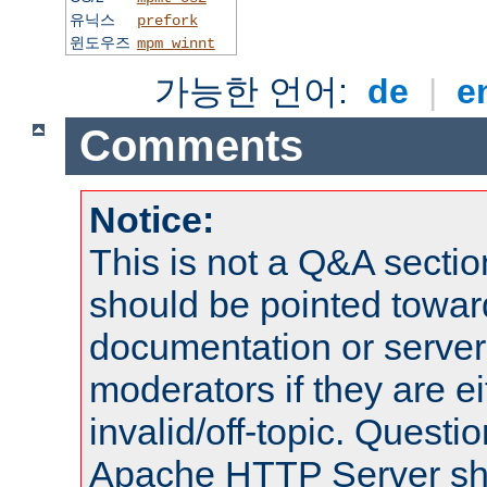
유닉스
prefork
윈도우즈
mpm_winnt
가능한 언어:
de
|
e
Comments
Notice:
This is not a Q&A sect
should be pointed towar
documentation or serve
moderators if they are 
invalid/off-topic. Quest
Apache HTTP Server shou