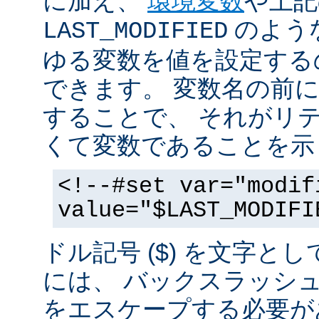
に加え、
環境変数
や上記
のような
LAST_MODIFIED
ゆる変数を値を設定する
できます。 変数名の前にド
することで、 それがリ
くて変数であることを示
<!--#set var="modif
value="$LAST_MODIFI
ドル記号 ($) を文字と
には、 バックスラッシ
をエスケープする必要が