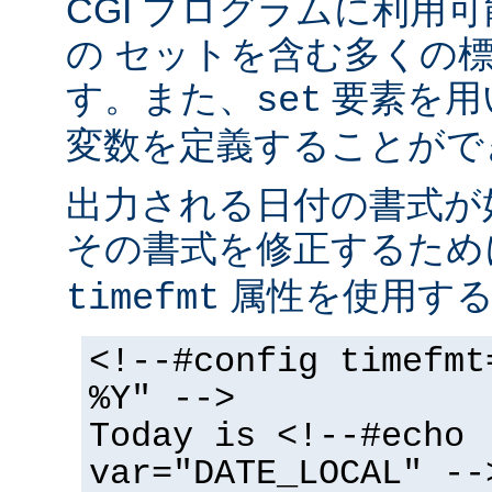
CGI プログラムに利用
の セットを含む多くの
す。また、
要素を用
set
変数を定義することがで
出力される日付の書式が
その書式を修正するた
属性を使用する
timefmt
<!--#config timefmt
%Y" -->
Today is <!--#echo
var="DATE_LOCAL" --