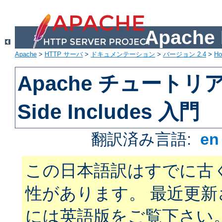
Apach
Apache
>
HTTP サーバ
>
ドキュメンテーション
>
バージョン 2.4
>
H
Apache チュートリアル
Side Includes 入門
翻訳済み言語:
e
この日本語訳はすでに古
性があります。 最近更
には英語版をご覧下さい