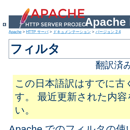
Apach
Apache
>
HTTP サーバ
>
ドキュメンテーション
>
バージョン 2.4
フィルタ
翻訳済
この日本語訳はすでに古
す。 最近更新された内
い。
Apache でのフィルタ