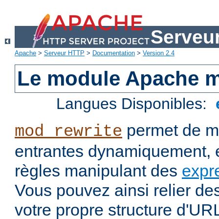
Serveu
Apache
>
Serveur HTTP
>
Documentation
>
Version 2.4
Le module Apache m
Langues Disponibles:
permet de mo
mod_rewrite
entrantes dynamiquement, e
règles manipulant des
expr
Vous pouvez ainsi relier de
votre propre structure d'U