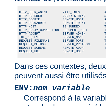
HTTP_USER_AGENT        PATH_INFO             A
HTTP_REFERER           QUERY_STRING          S
HTTP_COOKIE            REMOTE_HOST           A
HTTP_FORWARDED         REMOTE_IDENT          T
HTTP_HOST              IS_SUBREQ             T
HTTP_PROXY_CONNECTION  DOCUMENT_ROOT         T
HTTP_ACCEPT            SERVER_ADMIN          T
THE_REQUEST            SERVER_NAME           T
REQUEST_FILENAME       SERVER_PORT           T
REQUEST_METHOD         SERVER_PROTOCOL       T
REQUEST_SCHEME         REMOTE_ADDR           T
REQUEST_URI            REMOTE_USER
Dans ces contextes, deux
peuvent aussi être utilisés
ENV:
nom_variable
Correspond à la variab