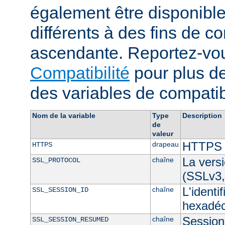
également être disponibl
différents à des fins de co
ascendante. Reportez-vou
Compatibilité
pour plus de
des variables de compatibi
Nom de la variable
Type
Description
de
valeur
HTTPS e
drapeau
HTTPS
La vers
chaîne
SSL_PROTOCOL
(SSLv3,
L'identi
chaîne
SSL_SESSION_ID
hexadéc
Session 
chaîne
SSL_SESSION_RESUMED