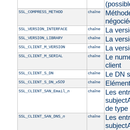
(possibl
Méthod
chaîne
SSL_COMPRESS_METHOD
négocié
La vers
chaîne
SSL_VERSION_INTERFACE
La ver
chaîne
SSL_VERSION_LIBRARY
La versi
chaîne
SSL_CLIENT_M_VERSION
Le numér
chaîne
SSL_CLIENT_M_SERIAL
client
Le DN su
chaîne
SSL_CLIENT_S_DN
Elément
x509
chaîne
SSL_CLIENT_S_DN_
Les ent
n
chaîne
SSL_CLIENT_SAN_Email_
subjectA
de type
Les ent
n
chaîne
SSL_CLIENT_SAN_DNS_
subjectA