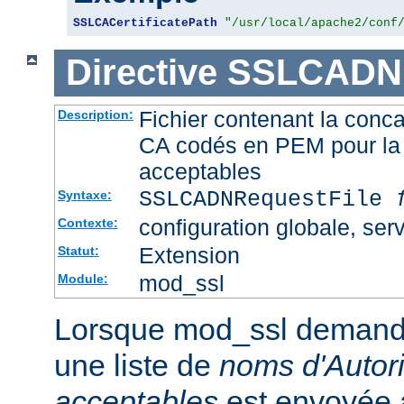
SSLCACertificatePath
"/usr/local/apache2/conf
Directive
SSLCADNR
Fichier contenant la conca
Description:
CA codés en PEM pour la 
acceptables
SSLCADNRequestFile
Syntaxe:
configuration globale, serv
Contexte:
Extension
Statut:
mod_ssl
Module:
Lorsque mod_ssl demande u
une liste de
noms d'Autori
acceptables
est envoyée a