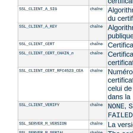
certifica
Algorith
chaîne
SSL_CLIENT_A_SIG
du certif
Algorith
chaîne
SSL_CLIENT_A_KEY
publique
Certific
chaîne
SSL_CLIENT_CERT
Certific
n
chaîne
SSL_CLIENT_CERT_CHAIN_
certific
Numéro 
chaîne
SSL_CLIENT_CERT_RFC4523_CEA
certific
celui de
dans l
,
chaîne
SSL_CLIENT_VERIFY
NONE
S
FAILED
La versi
chaîne
SSL_SERVER_M_VERSION
chaîne
SSL_SERVER_M_SERIAL