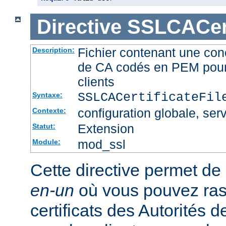
Directive
SSLCACert
Fichier contenant une conc
Description:
de CA codés en PEM pour l
clients
SSLCACertificateFi
Syntaxe:
configuration globale, serv
Contexte:
Extension
Statut:
mod_ssl
Module:
Cette directive permet de d
en-un
où vous pouvez ras
certificats des Autorités d