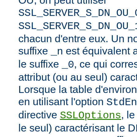
SSL_SERVER_S_DN_OU_
SSL_SERVER_S_DN_OU_
chacun d'entre eux. Un n
suffixe
est équivalent
_n
le suffixe
, ce qui corr
_0
attribut (ou au seul) carac
Lorsque la table d'enviro
en utilisant l'option
StdEn
directive
, l
SSLOptions
le seul) caractérisant le 