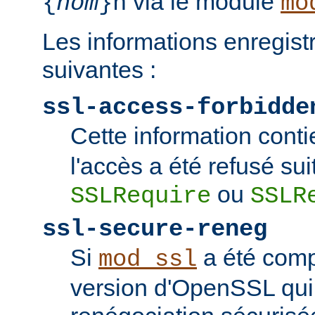
via le module
{
nom
}n
mo
Les informations enregist
suivantes :
ssl-access-forbidde
Cette information conti
l'accès a été refusé sui
ou
SSLRequire
SSLR
ssl-secure-reneg
Si
a été comp
mod_ssl
version d'OpenSSL qui