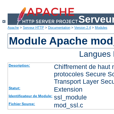
Serveu
Apache
>
Serveur HTTP
>
Documentation
>
Version 2.4
>
Modules
Module Apache mod
Langues 
Chiffrement de haut 
Description:
protocoles Secure So
Transport Layer Secu
Extension
Statut:
ssl_module
Identificateur de Module:
mod_ssl.c
Fichier Source: