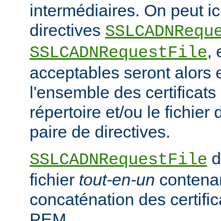
intermédiaires. On peut ici
directives
SSLCADNRequ
,
SSLCADNRequestFile
acceptables seront alors e
l'ensemble des certificat
répertoire et/ou le fichier 
paire de directives.
d
SSLCADNRequestFile
fichier
tout-en-un
contena
concaténation des certifi
PEM.