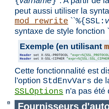
varname
''. A partir de 
{
}
peut aussi utiliser la synt
``
mod_rewrite
%{SSL:
syntaxe de style fonction `
Exemple (en utilisant
m
Header
 set X-SSL-PROTOCOL 
"expr=%{SSL_PROTOCO
Header
 set X-SSL-CIPHER 
"expr=%{SSL:SSL_CIPHE
Cette fonctionnalité est 
l'option
de l
StdEnvVars
n'a pas été 
SSLOptions
Fournisseurs d'auto