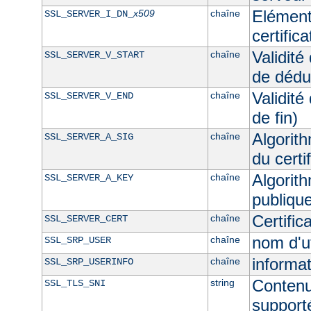
Elément
x509
chaîne
SSL_SERVER_I_DN_
certific
Validité
chaîne
SSL_SERVER_V_START
de dédu
Validité
chaîne
SSL_SERVER_V_END
de fin)
Algorith
chaîne
SSL_SERVER_A_SIG
du certi
Algorith
chaîne
SSL_SERVER_A_KEY
publique
Certifi
chaîne
SSL_SERVER_CERT
nom d'u
chaîne
SSL_SRP_USER
informat
chaîne
SSL_SRP_USERINFO
Contenu
string
SSL_TLS_SNI
supporté