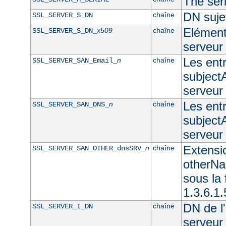
The seri
DN sujet
chaîne
SSL_SERVER_S_DN
Elément 
x509
chaîne
SSL_SERVER_S_DN_
serveur
Les ent
n
chaîne
SSL_SERVER_SAN_Email_
subjectA
serveur
Les ent
n
chaîne
SSL_SERVER_SAN_DNS_
subjectA
serveu
Extensi
n
chaîne
SSL_SERVER_SAN_OTHER_dnsSRV_
otherNam
sous l
1.3.6.1
DN de l'
chaîne
SSL_SERVER_I_DN
serveur