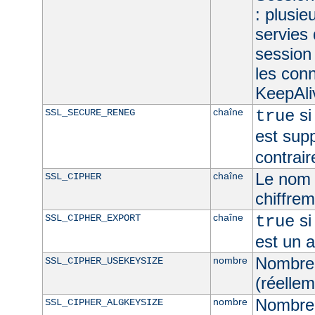
: plusie
servies
session 
les con
KeepAliv
si
chaîne
SSL_SECURE_RENEG
true
est sup
contrair
Le nom 
chaîne
SSL_CIPHER
chiffre
si
chaîne
SSL_CIPHER_EXPORT
true
est un 
Nombre 
nombre
SSL_CIPHER_USEKEYSIZE
(réellem
Nombre 
nombre
SSL_CIPHER_ALGKEYSIZE