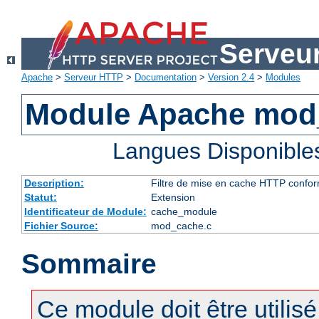
Serveu
Apache
>
Serveur HTTP
>
Documentation
>
Version 2.4
>
Modules
Module Apache mod
Langues Disponible
Description:
Filtre de mise en cache HTTP confo
Statut:
Extension
Identificateur de Module:
cache_module
Fichier Source:
mod_cache.c
Sommaire
Ce module doit être utilis