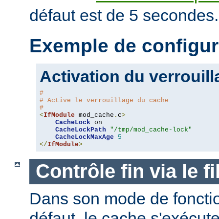
défaut est de 5 secondes.
Exemple de configur
Activation du verrouil
#
# Active le verrouillage du cache
#
<
IfModule
 mod_cache
.
c
>
CacheLock
 on

CacheLockPath
"/tmp/mod_cache-lock"
CacheLockMaxAge
5
</
IfModule
>
Contrôle fin via le 
Dans son mode de foncti
défaut, le cache s'exécut