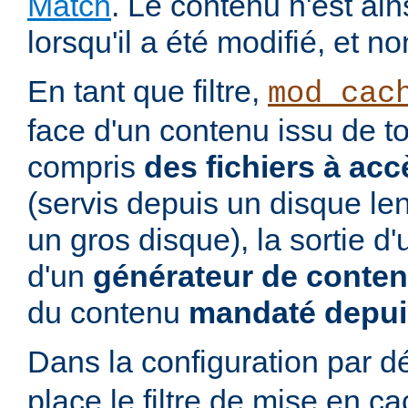
Match
. Le contenu n'est ai
lorsqu'il a été modifié, et no
En tant que filtre,
mod_cac
face d'un contenu issu de to
compris
des fichiers à acc
(servis depuis un disque le
un gros disque), la sortie d
d'un
générateur de conte
du contenu
mandaté depui
Dans la configuration par d
place le filtre de mise en c