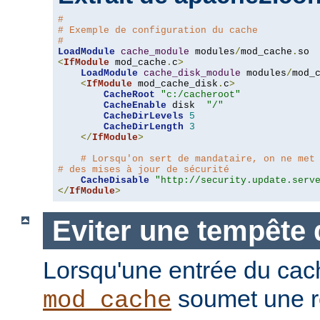
#
# Exemple de configuration du cache
#
LoadModule
cache_module
 modules
/
mod_cache
.
<
IfModule
 mod_cache
.
c
>
LoadModule
cache_disk_module
 modules
/
mod_
<
IfModule
 mod_cache_disk
.
c
>
CacheRoot
"c:/cacheroot"
CacheEnable
 disk  
"/"
CacheDirLevels
5
CacheDirLength
3
</
IfModule
>
# Lorsqu'on sert de mandataire, on ne met
# des mises à jour de sécurité
CacheDisable
"http://security.update.serv
</
IfModule
>
Eviter une tempête 
Lorsqu'une entrée du cac
soumet une r
mod_cache