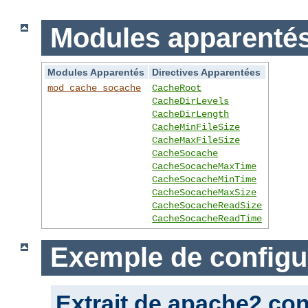
Modules apparentés 
Modules Apparentés
Directives Apparentées
mod_cache_socache
CacheRoot
CacheDirLevels
CacheDirLength
CacheMinFileSize
CacheMaxFileSize
CacheSocache
CacheSocacheMaxTime
CacheSocacheMinTime
CacheSocacheMaxSize
CacheSocacheReadSize
CacheSocacheReadTime
Exemple de configu
Extrait de apache2.con