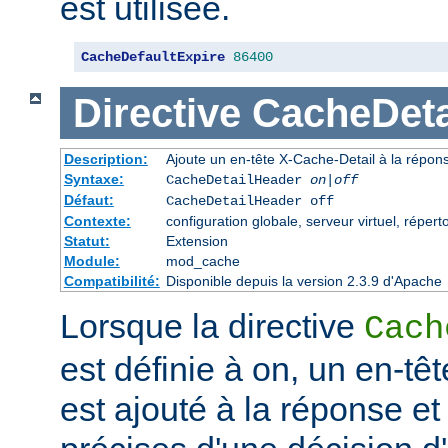
est utilisée.
CacheDefaultExpire
86400
Directive
CacheDeta
Description:
Ajoute un en-tête X-Cache-Detail à la répon
Syntaxe:
CacheDetailHeader
on|off
Défaut:
CacheDetailHeader off
Contexte:
configuration globale, serveur virtuel, répert
Statut:
Extension
Module:
mod_cache
Compatibilité:
Disponible depuis la version 2.3.9 d'Apache
Lorsque la directive
Cach
est définie à on, un en-tê
est ajouté à la réponse et