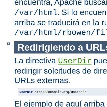
encuentra, Apache busc
. Si lo encue
/var/html
arriba se traducirá en la r
/var/html/rbowen/fi
Redirigiendo a URL
La directiva
pue
UserDir
redirigir solcitudes de dir
URLs externas.
UserDir
 http
://
example
.
org
/
users
/*/
El ejemplo de aquí arriba 