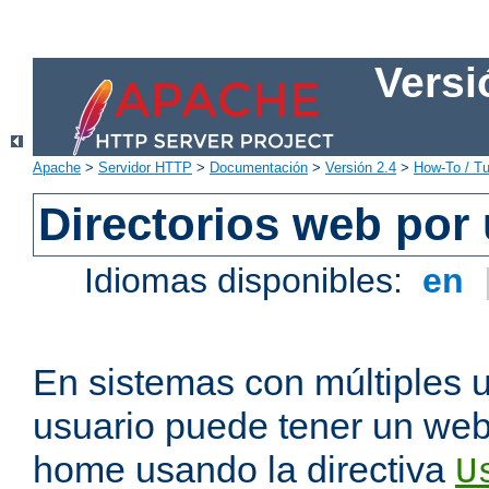
Versi
Apache
>
Servidor HTTP
>
Documentación
>
Versión 2.4
>
How-To / Tu
Directorios web por
Idiomas disponibles:
en
En sistemas con múltiples 
usuario puede tener un webs
home usando la directiva
U