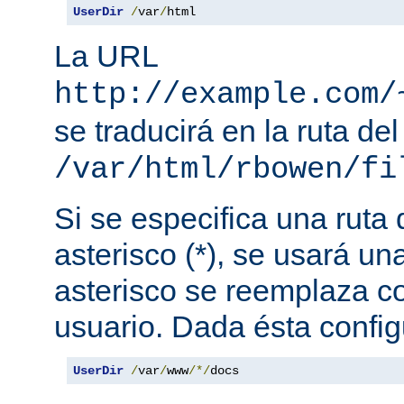
UserDir
/
var
/
html
La URL
http://example.com/
se traducirá en la ruta del
/var/html/rbowen/fi
Si se especifica una ruta
asterisco (*), se usará una
asterisco se reemplaza c
usuario. Dada ésta config
UserDir
/
var
/
www
/*/
docs