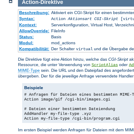
Action
-
Direktive
Beschreibung:
Aktiviert ein CGI-Skript für einen bestimm
Syntax:
Action
Aktionsart
CGI-Skript
[virt
Kontext:
Serverkonfiguration, Virtual Host, Verzeichn
AllowOverride:
FileInfo
Status:
Basis
Modul:
mod_actions
Kompatibilität:
Der Schalter
und die Übergabe des
virtual
Die Direktive fügt eine Aktion hinzu, welche das
CGI-Skript
akt
Ressource, die unter Verwendung von
oder
ScriptAlias
Ad
MIME-Type
sein. Die URL und den Dateipfad des angeford
übergeben. Der für die jeweilige Anfrage verwendete Handle
Beispiele
# Anfragen für Dateien eines bestimmten MIME-
Action image/gif /cgi-bin/images.cgi
# Dateien einer bestimmten Dateiendung
AddHandler my-file-type .xyz
Action my-file-type /cgi-bin/program.cgi
Im ersten Beispiel werden Anfragen für Dateien mit dem MI