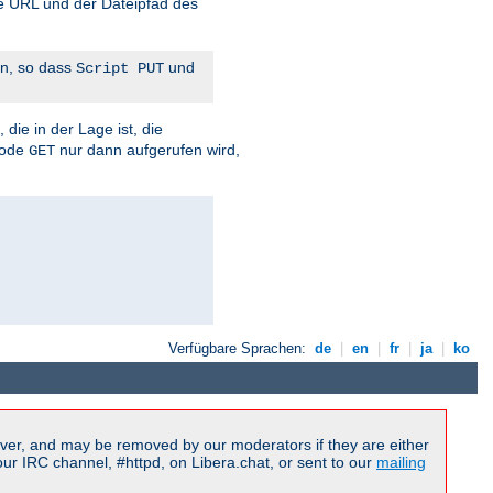
e URL und der Dateipfad des
n, so dass
und
Script PUT
die in der Lage ist, die
hode
nur dann aufgerufen wird,
GET
Verfügbare Sprachen:
de
|
en
|
fr
|
ja
|
ko
ver, and may be removed by our moderators if they are either
r IRC channel, #httpd, on Libera.chat, or sent to our
mailing