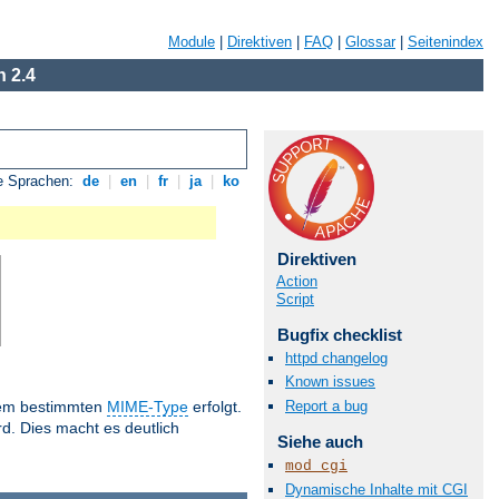
Module
|
Direktiven
|
FAQ
|
Glossar
|
Seitenindex
 2.4
e Sprachen:
de
|
en
|
fr
|
ja
|
ko
Direktiven
Action
Script
Bugfix checklist
httpd changelog
Known issues
Report a bug
inem bestimmten
MIME-Type
erfolgt.
d. Dies macht es deutlich
Siehe auch
mod_cgi
Dynamische Inhalte mit CGI