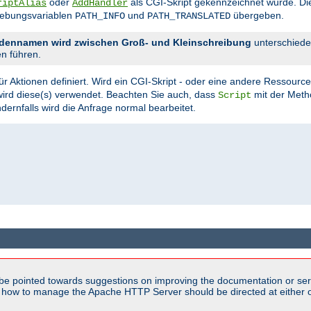
oder
als CGI-Skript gekennzeichnet wurde. Di
riptAlias
AddHandler
gebungsvariablen
und
übergeben.
PATH_INFO
PATH_TRANSLATED
dennamen wird zwischen Groß- und Kleinschreibung
unterschiede
n führen.
ür Aktionen definiert. Wird ein CGI-Skript - oder eine andere Ressource, 
wird diese(s) verwendet. Beachten Sie auch, dass
mit der Met
Script
dernfalls wird die Anfrage normal bearbeitet.
be pointed towards suggestions on improving the documentation or ser
n how to manage the Apache HTTP Server should be directed at either ou